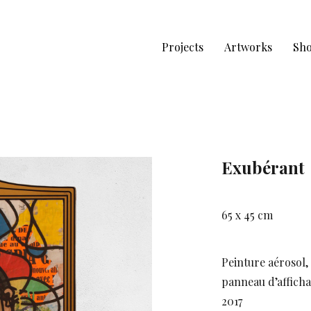
Projects
Artworks
Sh
Exubérant
65 x 45 cm
Peinture aérosol, 
panneau d’afficha
2017