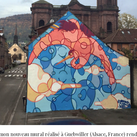
 mon nouveau mural réalisé à Guebwiller (Alsace, France) re