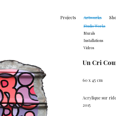
Projects
Artworks
Sh
Studio Works
Murals
Installations
Videos
Un Cri Cour
60 x 45 cm
Acrylique sur rid
2015