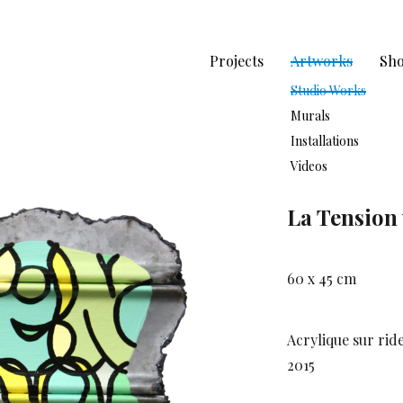
Projects
Artworks
Sh
Studio Works
Murals
Installations
Videos
La Tension
60 x 45 cm
Acrylique sur rid
2015