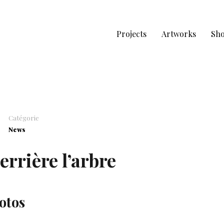
Projects
Artworks
Sh
Catégorie
News
errière l’arbre
otos