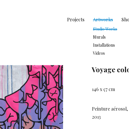
Projects
Artworks
Sh
Studio Works
Murals
Installations
Videos
Voyage col
146 x ç7 cm
Peinture aérosol,
2013