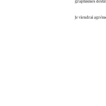
graphismes destiné
Je viendrai agréme